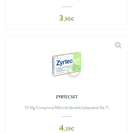
bucco-
dentaire
3
,
90
€
ZYRTECSET
10 Mg Comprimé Pelliculé Sécable (plaquette De 7)
4
,
29
€