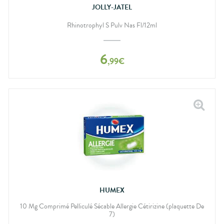
JOLLY-JATEL
Rhinotrophyl S Pulv Nas Fl/12ml
6
,
99
€
HUMEX
10 Mg Comprimé Pelliculé Sécable Allergie Cétirizine (plaquette De
7)