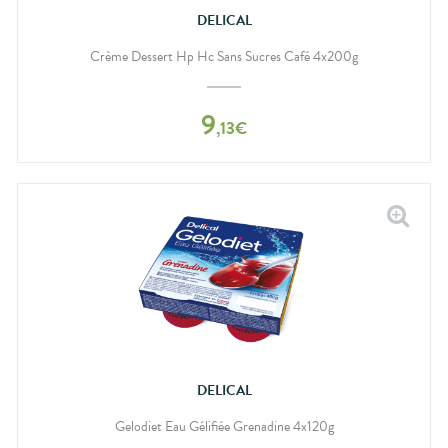
DELICAL
Crème Dessert Hp Hc Sans Sucres Café 4x200g
9
,
13
€
DELICAL
Gelodiet Eau Gélifiée Grenadine 4x120g