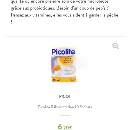
qualité ou encore prendre soin de votre microbiote
bucco-
dentaire
grâce aux probiotiques. Besoin d’un coup de pep’s ?
Pensez aux vitamines, elles vous aident à garder la pêche
!
PICOT
Picolite Réhydratation 10 Sachets
6
,
20
€