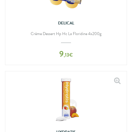
DELICAL
Crème Dessert Hp Hc La Floridine 4x200g
9
,
13
€