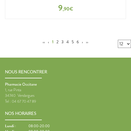
9
,
90
€
‹‹
‹
1
2
3
4
5
6
›
››
NOUS RENCONTRER
Pharmacie Occitane
1, rue Pinta
34740
Vendargues
Tel :
04 67 70 47 89
NOS HORAIRES
Lundi
:
08:00-20:00