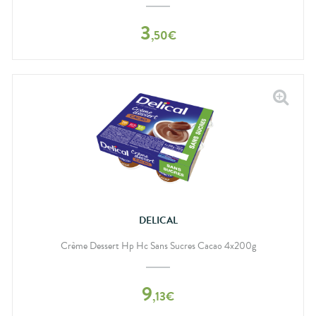
3
,
50
€
DELICAL
Crème Dessert Hp Hc Sans Sucres Cacao 4x200g
9
,
13
€