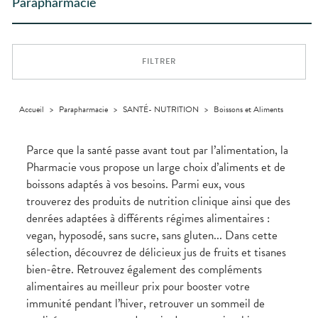
Trousse à
dentaires
- fatigue
alimentaires
CHEVEUX
Parapharmacie
PHARMACIES
Premiers soins
Vermifuges
DISPOSITIFS
D’ORDONNANCE
Sécheresses
MATÉRIEL ET
pharmacie
Etendre
DE GARDE
MÉDICAUX
ACCESSOIRES
Dispositifs
Cheveux
Verrues
Troubles
médicaux
VOTRE
Trousse à
urinaires
MUSCLES -
Corps
Etendre
APPLICATION
ARTICULATIONS
pharmacie
DE SANTÉ
Homme
FILTRER
NUTRITION
Douleurs
Etendre
Solaire
articulaires
OPHTALMOLOGIE
Prévention
Etendre
Visage
Douleurs
cardio-
Irritations
OREILLES
musculaires
vasculaire
Accueil
>
Parapharmacie
>
SANTÉ- NUTRITION
>
Boissons et Aliments
Etendre
- NEZ -
Lavages
Surpoids
GORGE
oculaires
Maux
SANTÉ-
Parce que la santé passe avant tout par l’alimentation, la
Etendre
Sécheresses
NUTRITION
de gorge
Pharmacie vous propose un large choix d’aliments et de
des yeux
Boissons et
Rhumes
SEVRAGE
Etendre
boissons adaptés à vos besoins. Parmi eux, vous
TABAGIQUE
Aliments
- état
grippaux
trouverez des produits de nutrition clinique ainsi que des
Compléments
Gommes
SOINS
Etendre
alimentaires
DENTAIRES
Soins
denrées adaptées à différents régimes alimentaires :
Pastilles
des
vegan, hyposodé, sans sucre, sans gluten... Dans cette
TROUBLES DE
Soins
oreilles
Etendre
Patchs
dentaires
LA
sélection, découvrez de délicieux jus de fruits et tisanes
CIRCULATION
Toux
Sprays
Bains de
grasses
bien-être. Retrouvez également des compléments
Jambes
bouche
alimentaires au meilleur prix pour booster votre
lourdes
Toux
Gencives
sèches
immunité pendant l’hiver, retrouver un sommeil de
Hygiène