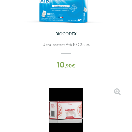
BIOCODEX
Ultra-protect Atb 10 Gélules
10
,
90
€