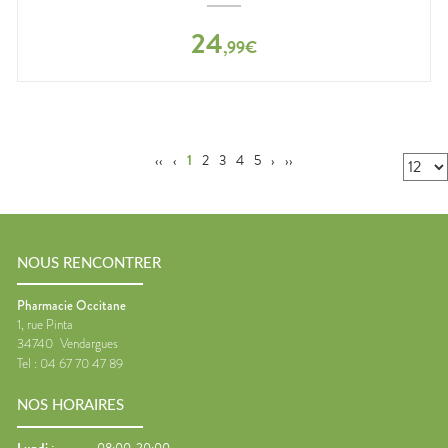
24
,
99
€
‹‹
‹
1
2
3
4
5
›
››
NOUS RENCONTRER
Pharmacie Occitane
1, rue Pinta
34740
Vendargues
Tel :
04 67 70 47 89
NOS HORAIRES
Lundi
:
08:00-20:00