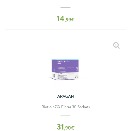
14
,
99
€
ARAGAN
Biotic•p7® Fibres 30 Sachets
31
,
90
€