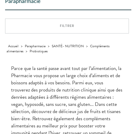
Trousse à
dentaires
- fatigue
alimentaires
CHEVEUX
Parapharmacie
PHARMACIES
Premiers soins
Vermifuges
DISPOSITIFS
D’ORDONNANCE
Sécheresses
MATÉRIEL ET
pharmacie
Etendre
DE GARDE
MÉDICAUX
ACCESSOIRES
Dispositifs
Cheveux
Verrues
Troubles
médicaux
VOTRE
Trousse à
urinaires
MUSCLES -
Corps
Etendre
APPLICATION
ARTICULATIONS
pharmacie
DE SANTÉ
Homme
FILTRER
NUTRITION
Douleurs
Etendre
Solaire
articulaires
OPHTALMOLOGIE
Prévention
Etendre
Visage
Douleurs
cardio-
Irritations
OREILLES
musculaires
vasculaire
Accueil
>
Parapharmacie
>
SANTÉ- NUTRITION
>
Compléments
Etendre
- NEZ -
alimentaires
>
Probiotiques
Lavages
Surpoids
GORGE
oculaires
Maux
SANTÉ-
Etendre
Sécheresses
NUTRITION
de gorge
Parce que la santé passe avant tout par l’alimentation, la
des yeux
Boissons et
Rhumes
SEVRAGE
Pharmacie vous propose un large choix d’aliments et de
Etendre
TABAGIQUE
Aliments
- état
boissons adaptés à vos besoins. Parmi eux, vous
grippaux
Compléments
Gommes
SOINS
Etendre
trouverez des produits de nutrition clinique ainsi que des
alimentaires
DENTAIRES
Soins
Pastilles
des
denrées adaptées à différents régimes alimentaires :
TROUBLES DE
Soins
oreilles
Etendre
Patchs
dentaires
LA
vegan, hyposodé, sans sucre, sans gluten... Dans cette
CIRCULATION
Toux
Sprays
sélection, découvrez de délicieux jus de fruits et tisanes
Bains de
grasses
Jambes
bouche
bien-être. Retrouvez également des compléments
lourdes
Toux
Gencives
sèches
alimentaires au meilleur prix pour booster votre
Hygiène
immunité pendant l’hiver, retrouver un sommeil de