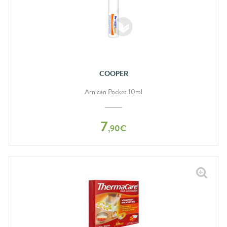
COOPER
Arnican Pocket 10ml
7
,
90
€