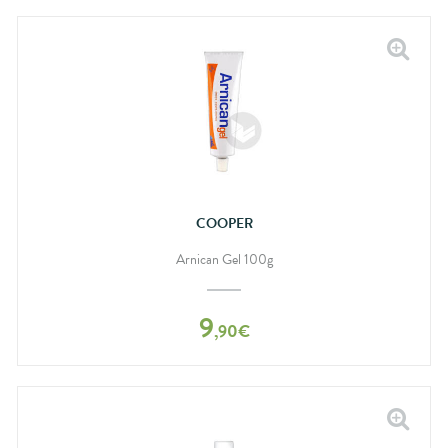
COOPER
Arnican Gel 100g
9
,
90
€