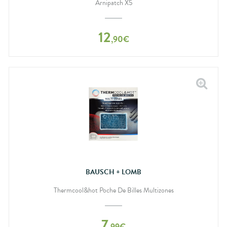
Arnipatch X5
12
,
90
€
BAUSCH + LOMB
Thermcool&hot Poche De Billes Multizones
7
,
99
€