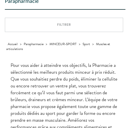
Trousse à
dentaires
- fatigue
alimentaires
CHEVEUX
Parapharmacie
PHARMACIES
Premiers soins
Vermifuges
DISPOSITIFS
D’ORDONNANCE
Sécheresses
MATÉRIEL ET
pharmacie
Etendre
DE GARDE
MÉDICAUX
ACCESSOIRES
Dispositifs
Cheveux
Verrues
Troubles
médicaux
VOTRE
Trousse à
urinaires
MUSCLES -
Corps
Etendre
APPLICATION
ARTICULATIONS
pharmacie
DE SANTÉ
Homme
FILTRER
NUTRITION
Douleurs
Etendre
Solaire
articulaires
OPHTALMOLOGIE
Prévention
Etendre
Visage
Douleurs
cardio-
Irritations
OREILLES
musculaires
vasculaire
Accueil
>
Parapharmacie
>
MINCEUR-SPORT
>
Sport
>
Muscles et
Etendre
- NEZ -
articulations
Lavages
Surpoids
GORGE
oculaires
Maux
SANTÉ-
Etendre
Sécheresses
NUTRITION
de gorge
Pour vous aider à atteindre vos objectifs, la Pharmacie a
des yeux
Boissons et
Rhumes
SEVRAGE
sélectionné les meilleurs produits minceur à prix réduit.
Etendre
TABAGIQUE
Aliments
- état
Que vous souhaitiez perdre du poids, éliminer la cellulite
grippaux
Compléments
Gommes
SOINS
Etendre
ou encore retrouver un ventre plat, vous trouverez
alimentaires
DENTAIRES
Soins
Pastilles
des
forcément ce qu’il vous faut parmi une sélection de
TROUBLES DE
Soins
oreilles
Etendre
Patchs
dentaires
LA
brûleurs, draineurs et crèmes minceur. L’équipe de votre
CIRCULATION
Toux
Sprays
pharmacie vous propose également toute une gamme de
Bains de
grasses
Jambes
bouche
produits dédiés au sport pour garder la forme ou encore
lourdes
Toux
Gencives
sèches
prendre en masse musculaire. Améliorez vos
Hygiène
performances grâce aux compléments alimentaires et