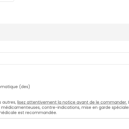
tomatique (des)
 autres,
lisez attentivement la notice avant de le commander.
s médicamenteuses, contre-indications, mise en garde spéciales, e
n médicale est recommandée.