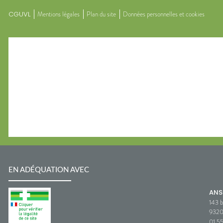
CGUVL
Mentions légales
Plan du site
Données personnelles et cookies
EN ADÉQUATION AVEC
AN
143 b
932
01 5