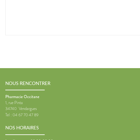
NOUS RENCONTRER
Pharmacie Occitane
1, rue Pinta
34740
Vendargues
Tel :
04 67 70 47 89
NOS HORAIRES