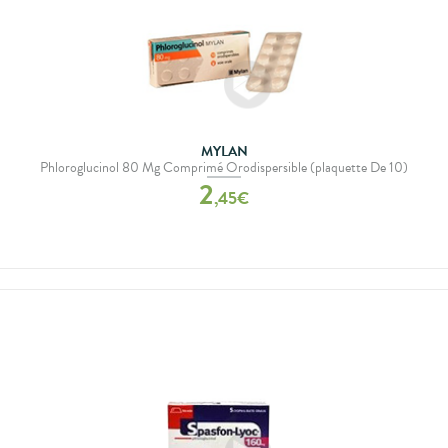
MYLAN
Phloroglucinol 80 Mg Comprimé Orodispersible (plaquette De 10)
2
,
45
€