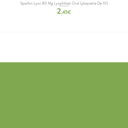
Spasfon Lyoc 80 Mg Lyophilisat Oral (plaquette De 10)
2
,
45
€