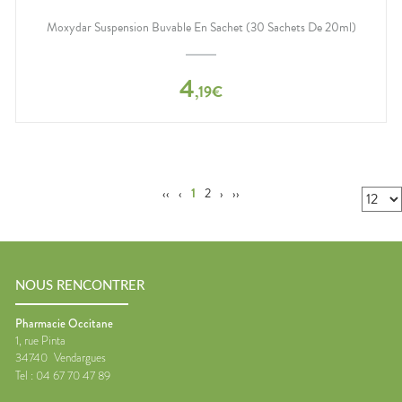
Moxydar Suspension Buvable En Sachet (30 Sachets De 20ml)
4
,
19
€
‹‹
‹
1
2
›
››
NOUS RENCONTRER
Pharmacie Occitane
1, rue Pinta
34740
Vendargues
Tel :
04 67 70 47 89