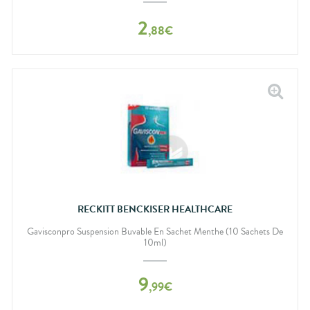
2
,
88
€
RECKITT BENCKISER HEALTHCARE
Gavisconpro Suspension Buvable En Sachet Menthe (10 Sachets De
10ml)
9
,
99
€