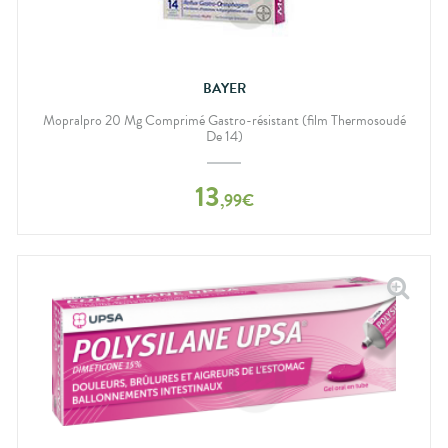
BAYER
Mopralpro 20 Mg Comprimé Gastro-résistant (film Thermosoudé
De 14)
13
,
99
€