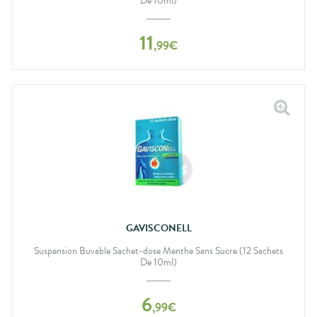
De 10ml)
bucco-
dentaire
11
,
99
€
GAVISCONELL
Suspension Buvable Sachet-dose Menthe Sans Sucre (12 Sachets
De 10ml)
6
,
99
€