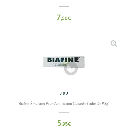
bucco-
dentaire
7
,
50
€
J & J
Biafine Émulsion Pour Application Cutanée (tube De 93g)
5
,
95
€