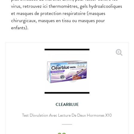
bucco-
virus, retrouvez ici thermomètres, gels hydroalcooliques
dentaire
et masques de protection respiratoire (masques
chirurgicaux, masques en tissu ou masques pour
enfants).
CLEARBLUE
Test D'ovulation Avec Lecture De Deux Hormones X10