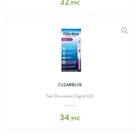
32
,
99
€
CLEARBLUE
Test D'ovulation Digital X20
34
,
99
€