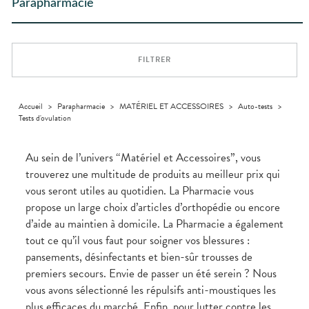
Trousse à
dentaires
- fatigue
alimentaires
CHEVEUX
Parapharmacie
PHARMACIES
Premiers soins
Vermifuges
DISPOSITIFS
D’ORDONNANCE
Sécheresses
MATÉRIEL ET
pharmacie
Etendre
DE GARDE
MÉDICAUX
ACCESSOIRES
Dispositifs
Cheveux
Verrues
Troubles
médicaux
VOTRE
Trousse à
urinaires
MUSCLES -
Corps
Etendre
APPLICATION
ARTICULATIONS
pharmacie
DE SANTÉ
Homme
FILTRER
NUTRITION
Douleurs
Etendre
Solaire
articulaires
OPHTALMOLOGIE
Prévention
Etendre
Visage
Douleurs
cardio-
Irritations
OREILLES
musculaires
vasculaire
Accueil
>
Parapharmacie
>
MATÉRIEL ET ACCESSOIRES
>
Auto-tests
>
Etendre
- NEZ -
Tests d'ovulation
Lavages
Surpoids
GORGE
oculaires
Maux
SANTÉ-
Etendre
Sécheresses
NUTRITION
de gorge
Au sein de l’univers “Matériel et Accessoires”, vous
des yeux
Boissons et
Rhumes
SEVRAGE
trouverez une multitude de produits au meilleur prix qui
Etendre
TABAGIQUE
Aliments
- état
vous seront utiles au quotidien. La Pharmacie vous
grippaux
Compléments
Gommes
SOINS
Etendre
propose un large choix d’articles d’orthopédie ou encore
alimentaires
DENTAIRES
Soins
Pastilles
des
d’aide au maintien à domicile. La Pharmacie a également
TROUBLES DE
Soins
oreilles
Etendre
Patchs
dentaires
LA
tout ce qu’il vous faut pour soigner vos blessures :
CIRCULATION
Toux
Sprays
pansements, désinfectants et bien-sûr trousses de
Bains de
grasses
Jambes
bouche
premiers secours. Envie de passer un été serein ? Nous
lourdes
Toux
Gencives
sèches
vous avons sélectionné les répulsifs anti-moustiques les
Hygiène
plus efficaces du marché. Enfin, pour lutter contre les