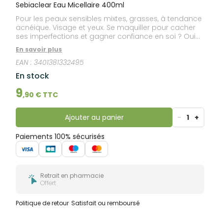
bucco-
Sebiaclear Eau Micellaire 400ml
dentaire
Pour les peaux sensibles mixtes, grasses, à tendance
acnéique. Visage et yeux. Se maquiller pour cacher
ses imperfections et gagner confiance en soi ? Oui
bien sûr, mais à UNE seule condition : se démaquiller
En savoir plus
parfaitement ! L’EAU MICELLAIRE SEBIACLEAR, purifie,
EAN :
3401381332495
nettoie et démaquille en un seul geste, même le
maquillage waterproof. Adaptée aux peaux
En stock
sensibles, elle aide à éliminer les impuretés et à se
débarrasser de l’excès de sébum en douceur sans
9
,
90
€ TTC
dessécher pour laisser la peau nette et fraîche.
Ajouter au panier
-
1
+
Paiements 100% sécurisés
Retrait en pharmacie
Offert
Politique de retour
Satisfait ou remboursé