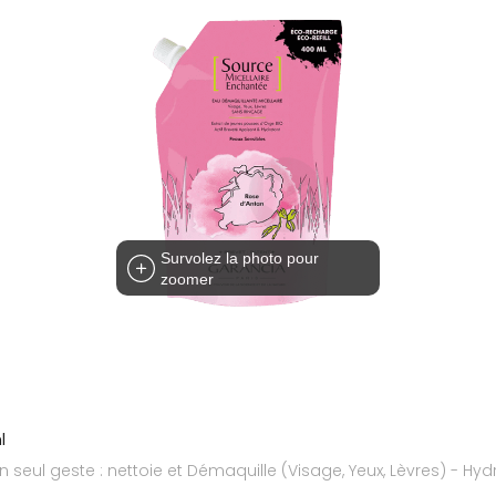
Survolez la photo pour
zoomer
l
 seul geste : nettoie et Démaquille (Visage, Yeux, Lèvres) - Hyd