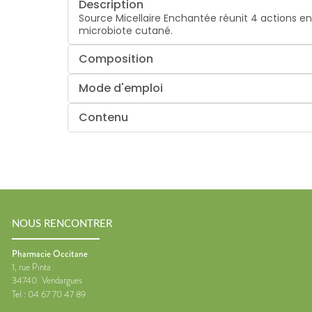
Description
Source Micellaire Enchantée réunit 4 actions en 
microbiote cutané.
Composition
Mode d'emploi
Contenu
NOUS RENCONTRER
Pharmacie Occitane
1, rue Pinta
34740
Vendargues
Tel :
04 67 70 47 89