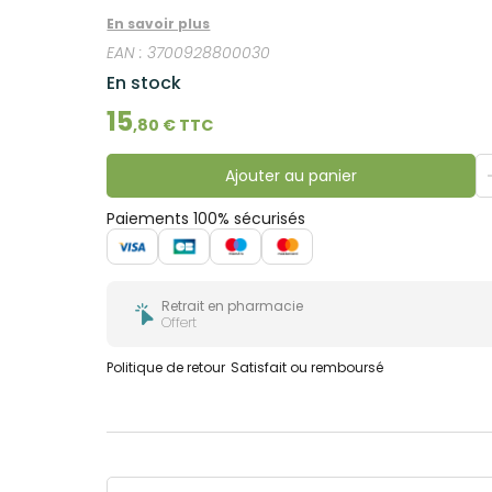
bucco-
dentaire
En savoir plus
EAN :
3700928800030
En stock
15
,
80
€ TTC
Ajouter au panier
Paiements 100% sécurisés
Retrait en pharmacie
Offert
Politique de retour
Satisfait ou remboursé