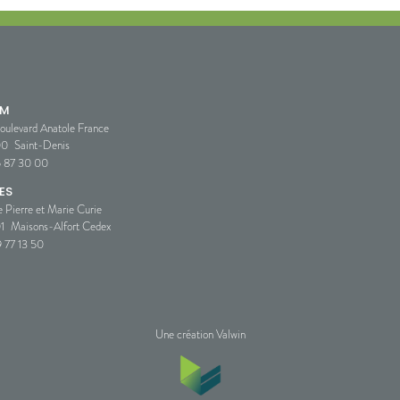
SM
oulevard Anatole France
00
Saint-Denis
5 87 30 00
ES
e Pierre et Marie Curie
1
Maisons-Alfort Cedex
 77 13 50
Une création Valwin