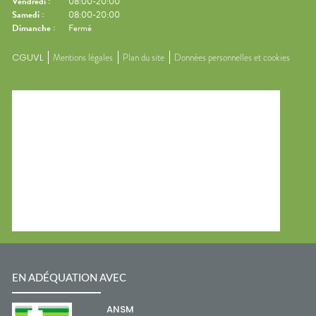
Vendredi
:
08:00-20:00
Samedi
:
08:00-20:00
Dimanche
:
Fermé
CGUVL
Mentions légales
Plan du site
Données personnelles et cookies
EN ADÉQUATION AVEC
ANSM