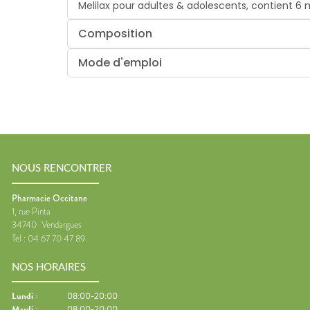
Melilax pour adultes & adolescents, contient 
Composition
Mode d'emploi
NOUS RENCONTRER
Pharmacie Occitane
1, rue Pinta
34740
Vendargues
Tel :
04 67 70 47 89
NOS HORAIRES
Lundi
:
08:00-20:00
Mardi
:
08:00-20:00