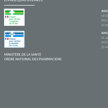
EN ADÉQUATION AVEC
AN
143 b
932
01 5
ANS
14 ru
9470
01 49
MINISTÈRE DE LA SANTÉ
ORDRE NATIONAL DES PHARMACIENS