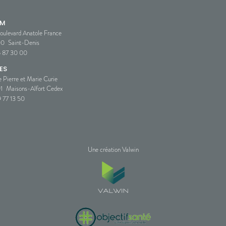
SM
oulevard Anatole France
00
Saint-Denis
5 87 30 00
ES
e Pierre et Marie Curie
1
Maisons-Alfort Cedex
 77 13 50
Une création Valwin