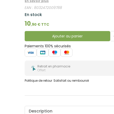
En savoir plus
bucco-
dentaire
EAN :
8032472009788
En stock
10
,
90
€ TTC
Ajouter au panier
Paiements 100% sécurisés
Retrait en pharmacie
Offert
Politique de retour
Satisfait ou remboursé
Description