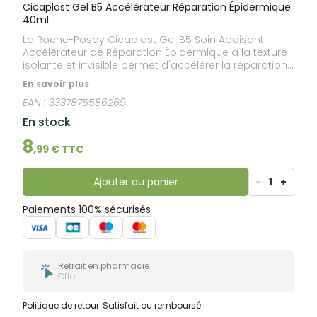
bucco-
Cicaplast Gel B5 Accélérateur Réparation Épidermique
dentaire
40ml
La Roche-Posay Cicaplast Gel B5 Soin Apaisant
Accélérateur de Réparation Épidermique a la texture
isolante et invisible permet d'accélérer la réparation
épidermique (post-points de suture, peeling, laser...).
En savoir plus
Le gel apaisant réparateur Cicaplast Gel B5 de La
EAN :
3337875586269
Roche Posay, indiqué en cas d'altérations
épidermiques superficielles : apaise immédiatement
En stock
grâce à l'eau thermale La Roche-Posay et au
Panthénol 5%, permet une réparation épidermique
8
,
99
€ TTC
de la barrière cutanée grâce au Madécassoside,
Cuivre, Zinc, Manganèse, et à l'Acide Hyaluronique,
possède une texture pro-massante grâce au gel
Ajouter au panier
-
1
+
siliconé enrichi en glycérine. Les résultats de
Cicaplast Gel B5 Soin Apaisant Accélérateur de
Paiements 100% sécurisés
Réparation Épidermique : la peau retrouve qualité,
souplesse et confort.
Retrait en pharmacie
Offert
Politique de retour
Satisfait ou remboursé