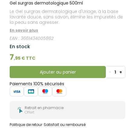
bucco-
Gel surgras dermatologique 500ml
dentaire
Le Gel surgras dermatologique d'Uriage, à la base
lavante douce, sans savon, élimine les impuretés de
la peau sans agresser.
En savoir plus
EAN :
3661434005862
En stock
7
,
95
€ TTC
Ajouter au panier
-
1
+
Paiements 100% sécurisés
Retrait en pharmacie
Offert
Politique de retour
Satisfait ou remboursé