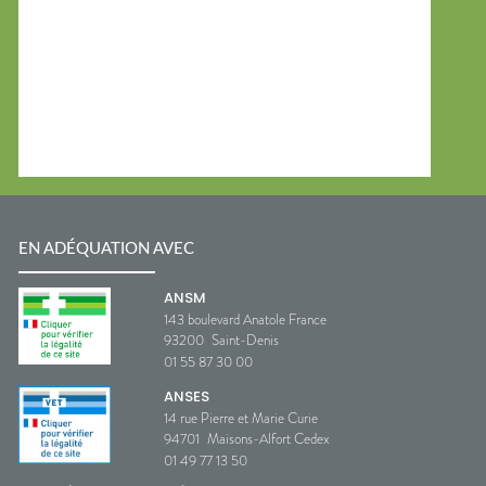
EN ADÉQUATION AVEC
ANSM
143 boulevard Anatole France
93200
Saint-Denis
01 55 87 30 00
ANSES
14 rue Pierre et Marie Curie
94701
Maisons-Alfort Cedex
01 49 77 13 50