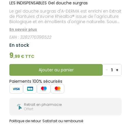
bucco-
LES INDISPENSABLES Gel douche surgras
dentaire
Le gel douche surgras d'A-DERMA est enrichi en Extrait
de Plantules d’Avoine Rhealba® issue de l'agriculture
Biologique et en émollients d'origine naturelle. Sous
la douche, ce soin lavant protecteur visage et corps
En savoir plus
nettoie, nourrit et protège la peau fragile de toute la
EAN :
3282770396522
famille.
En stock
9
,
99
€ TTC
Ajouter au panier
-
1
+
Paiements 100% sécurisés
Retrait en pharmacie
Offert
Politique de retour
Satisfait ou remboursé