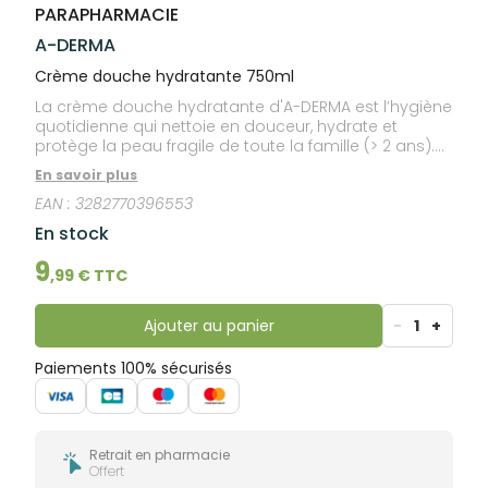
bucco-
PARAPHARMACIE
dentaire
A-DERMA
Crème douche hydratante 750ml
La crème douche hydratante d'A-DERMA est l’hygiène
quotidienne qui nettoie en douceur, hydrate et
protège la peau fragile de toute la famille (> 2 ans).
Ce soin lavant protecteur visage, corps et cheveux
En savoir plus
prend soin de la peau dès la douche en laissant un
EAN :
3282770396553
film protecteur. Adapté au cuir chevelu fragile de
l’enfant. Sa formule délicatement parfumée et
En stock
contenant 93% d'ingrédients d'origine naturelle, tire
son efficacité et ses vertus apaisantes et relipidantes
9
,
99
€ TTC
du Clean Care Complex™, association d’une base
lavante douce et d’un agent compensateur. Cette
innovation dermatologique permet de nettoyer la
Ajouter au panier
-
1
+
peau fragile sans l’agresser ni la dessécher
davantage.
Paiements 100% sécurisés
Retrait en pharmacie
Offert