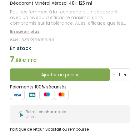
bucco-
Déodorant Minéral Aérosol 48H 125 ml
dentaire
Pour les femmes à la recherche d'un déodorant
avec un niveau d'efficacité maximal sans
compromis sur la tolérance. Aussi efficace que les
sels d'aluminium sur les odeurs.
En savoir plus
EAN :
3337875553155
En stock
7
,
99
€ TTC
Ajouter au panier
-
1
+
Paiements 100% sécurisés
Retrait en pharmacie
Offert
Politique de retour
Satisfait ou remboursé