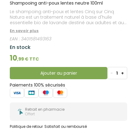
bucco-
Shampooing anti-poux lentes neutre 100ml
dentaire
Le shampoing anti-poux et lentes Cinq sur Cinq
Natura est un traitement naturel à base d'huile
essentielle bio de lavande destiné aux adultes et aux
enfants de plus de 36 mois. Efficace en 15 minutes, sa
En savoir plus
formule douce sans paraben ni insecticide chimique
EAN :
3401581493163
asphyxie les poux et lentes, sans générer de
résistance grâce à son action mécanique. Son
En stock
applicateur permet de diffuser le produit facilement
et de façon économique.Pour une action renforcée
10
,
99
€ TTC
sur les lentes, vous pouvez le laisser poser 45
minutes. Sa formule enrichie en huile de coco facilite
le passage du peigne anti-poux dans les cheveux. Le
Ajouter au panier
-
1
+
shampoing Cinq sur Cinq Natura peut être utilisé
pendant toute la durée de l'épidémie pour prévenir
Paiements 100% sécurisés
les éventuelles ré-infestations.
Retrait en pharmacie
Offert
Politique de retour
Satisfait ou remboursé