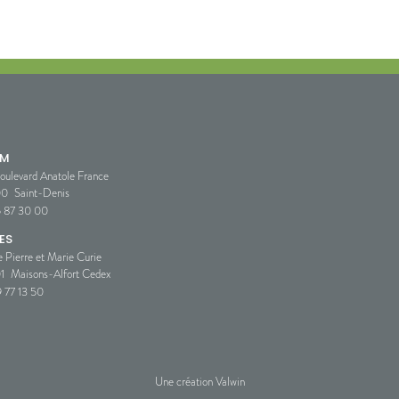
SM
oulevard Anatole France
00
Saint-Denis
5 87 30 00
ES
e Pierre et Marie Curie
1
Maisons-Alfort Cedex
 77 13 50
Une création Valwin