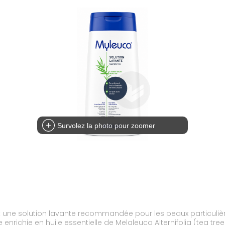
Survolez la photo pour zoomer
t une solution lavante recommandée pour les peaux particuliè
ichie en huile essentielle de Melaleuca Alternifolia (tea tre