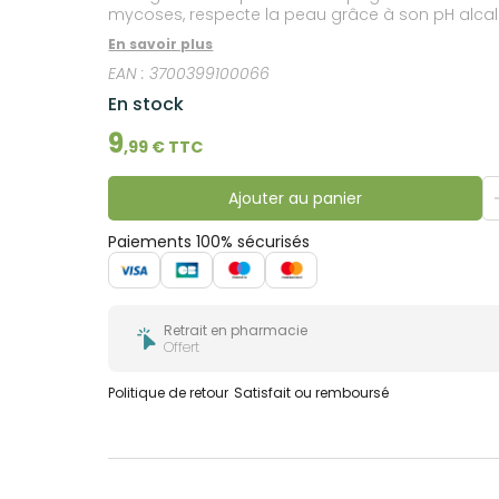
bucco-
mycoses, respecte la peau grâce à son pH alcalin
dentaire
complément de traitements antimycosiques ou au 
En savoir plus
EAN :
3700399100066
En stock
9
,
99
€ TTC
Ajouter au panier
Paiements 100% sécurisés
Retrait en pharmacie
Offert
Politique de retour
Satisfait ou remboursé