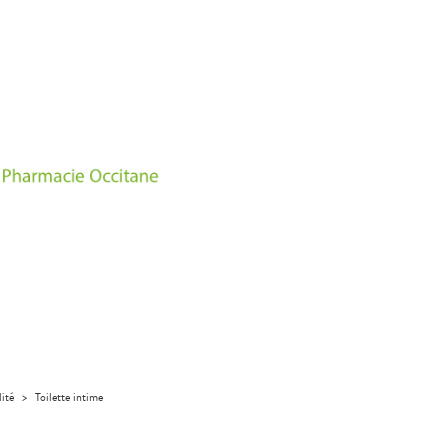
lité
>
Toilette intime