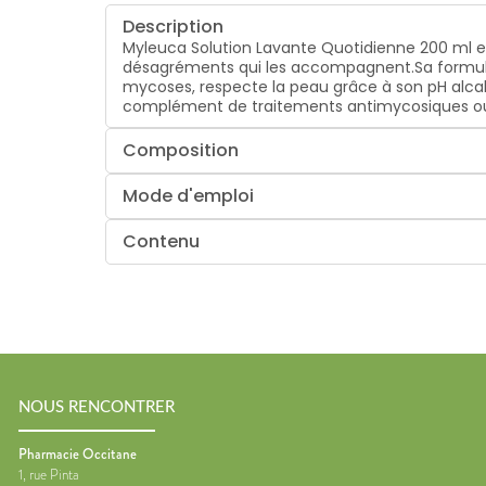
Description
Myleuca Solution Lavante Quotidienne 200 ml e
désagréments qui les accompagnent.Sa formule e
mycoses, respecte la peau grâce à son pH alcali
complément de traitements antimycosiques ou au
Composition
Mode d'emploi
Contenu
NOUS RENCONTRER
Pharmacie Occitane
1, rue Pinta