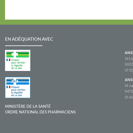
EN ADÉQUATION AVEC
AN
143 b
932
01 5
ANS
14 ru
9470
01 49
MINISTÈRE DE LA SANTÉ
ORDRE NATIONAL DES PHARMACIENS