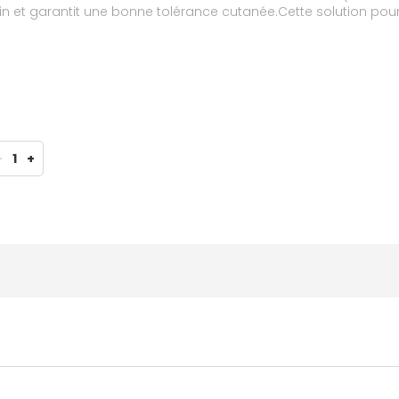
 et garantit une bonne tolérance cutanée.Cette solution pour le
quotidien pour limiter les récidives.
-
1
+