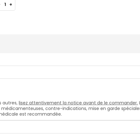
-
1
+
 autres,
lisez attentivement la notice avant de le commander.
s médicamenteuses, contre-indications, mise en garde spéciales, e
n médicale est recommandée.