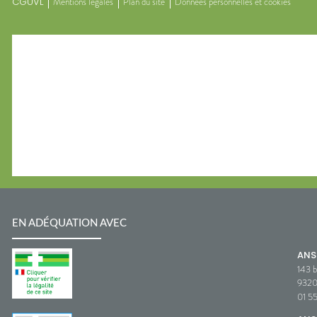
CGUVL
Mentions légales
Plan du site
Données personnelles et cookies
EN ADÉQUATION AVEC
AN
143 b
932
01 5