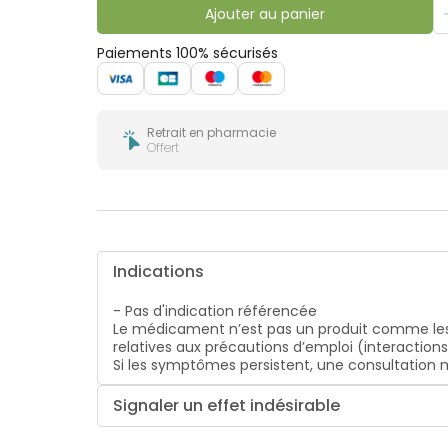
bucco-
Ajouter au panier
dentaire
Paiements 100% sécurisés
Retrait en pharmacie
Offert
Indications
- Pas d'indication référencée
Le médicament n’est pas un produit comme les
relatives aux précautions d’emploi (interaction
Si les symptômes persistent, une consultatio
Signaler un effet indésirable