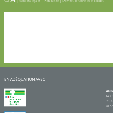
CGUVL
Mentions légales
Plan du site
Données personnelles et cookies
EN ADÉQUATION AVEC
AN
143 b
932
01 5