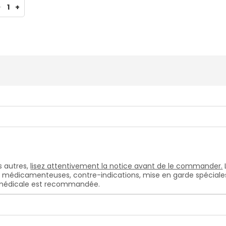
-
1
+
 autres,
lisez attentivement la notice avant de le commander.
s médicamenteuses, contre-indications, mise en garde spéciales, e
n médicale est recommandée.