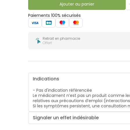
bucco-
Ajouter au panier
dentaire
Paiements 100% sécurisés
Retrait en pharmacie
Offert
Indications
- Pas d'indication référencée
Le médicament n’est pas un produit comme les
relatives aux précautions d’emploi (interaction
Si les symptômes persistent, une consultatio
Signaler un effet indésirable