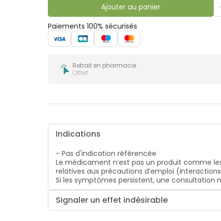
bucco-
Ajouter au panier
dentaire
Paiements 100% sécurisés
Retrait en pharmacie
Offert
Indications
- Pas d'indication référencée
Le médicament n’est pas un produit comme les
relatives aux précautions d’emploi (interaction
Si les symptômes persistent, une consultatio
Signaler un effet indésirable