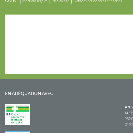
CGUVL
Mentions légales
Plan du site
Données personnelles et cookies
EN ADÉQUATION AVEC
AN
143 b
932
01 5