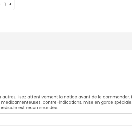
-
1
+
 autres,
lisez attentivement la notice avant de le commander.
s médicamenteuses, contre-indications, mise en garde spéciales, e
n médicale est recommandée.