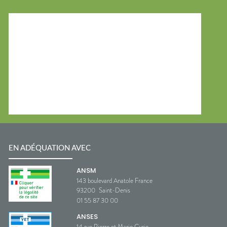
EN ADÉQUATION AVEC
ANSM
143 boulevard Anatole France
93200
Saint-Denis
01 55 87 30 00
ANSES
14 rue Pierre et Marie Curie