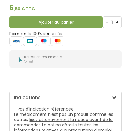
bucco-
6
dentaire
,
50
€ TTC
Ajouter au panier
-
1
+
Paiements 100% sécurisés
Retrait en pharmacie
Offert
Indications
- Pas d'indication référencée
Le médicament n’est pas un produit comme les
autres,
lisez attentivement la notice avant de le
commander.
La notice détaille toutes les
informations relatives aux précautions d’emploi