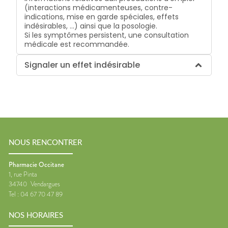
(interactions médicamenteuses, contre-
indications, mise en garde spéciales, effets
indésirables, …) ainsi que la posologie.
Si les symptômes persistent, une consultation
médicale est recommandée.
Signaler un effet indésirable
NOUS RENCONTRER
Pharmacie Occitane
1, rue Pinta
34740
Vendargues
Tel :
04 67 70 47 89
NOS HORAIRES