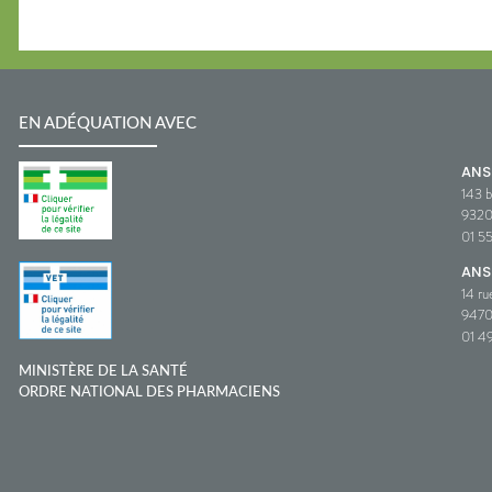
EN ADÉQUATION AVEC
AN
143 b
932
01 5
ANS
14 ru
9470
01 49
MINISTÈRE DE LA SANTÉ
ORDRE NATIONAL DES PHARMACIENS