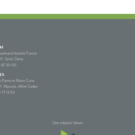
SM
oulevard Anatole France
00
Saint-Denis
5 87 30 00
ES
e Pierre et Marie Curie
1
Maisons-Alfort Cedex
 77 13 50
Une création Valwin