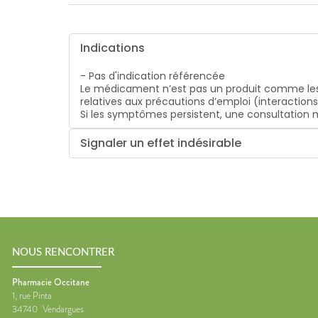
bucco-
dentaire
Indications
- Pas d'indication référencée
Le médicament n’est pas un produit comme les
relatives aux précautions d’emploi (interaction
Si les symptômes persistent, une consultatio
Signaler un effet indésirable
NOUS RENCONTRER
Pharmacie Occitane
1, rue Pinta
34740
Vendargues