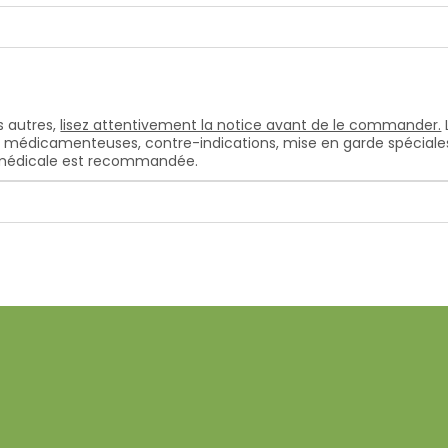
 autres,
lisez attentivement la notice avant de le commander.
s médicamenteuses, contre-indications, mise en garde spéciales, e
n médicale est recommandée.