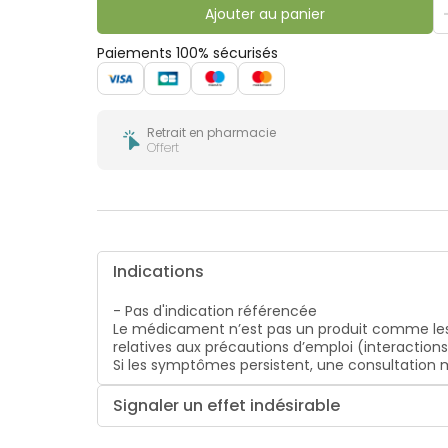
bucco-
Ajouter au panier
dentaire
Paiements 100% sécurisés
Retrait en pharmacie
Offert
Indications
- Pas d'indication référencée
Le médicament n’est pas un produit comme les
relatives aux précautions d’emploi (interaction
Si les symptômes persistent, une consultatio
Signaler un effet indésirable