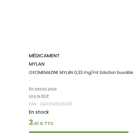
Trousse à
dentaires
- fatigue
alimentaires
CHEVEUX
PHARMACIES
Premiers soins
Vermifuges
DISPOSITIFS
D’ORDONNANCE
Sécheresses
MATÉRIEL ET
pharmacie
Etendre
DE GARDE
MÉDICAUX
ACCESSOIRES
Dispositifs
Cheveux
Verrues
Troubles
médicaux
VOTRE
Trousse à
urinaires
MUSCLES -
Corps
Etendre
APPLICATION
ARTICULATIONS
pharmacie
DE SANTÉ
Homme
NUTRITION
Douleurs
Etendre
Solaire
articulaires
OPHTALMOLOGIE
Prévention
Etendre
Visage
Douleurs
cardio-
Irritations
OREILLES
musculaires
vasculaire
Etendre
- NEZ -
Lavages
Surpoids
GORGE
MÉDICAMENT
oculaires
Maux
SANTÉ-
Etendre
MYLAN
Sécheresses
NUTRITION
de gorge
des yeux
OXOMEMAZINE MYLAN 0,33 mg/ml Solution buvable 
Boissons et
Rhumes
SEVRAGE
Etendre
TABAGIQUE
Aliments
- état
-
grippaux
Compléments
Gommes
SOINS
Etendre
En savoir plus
alimentaires
DENTAIRES
Soins
Pastilles
des
Lire le RCP
TROUBLES DE
Soins
oreilles
Etendre
Patchs
dentaires
LA
EAN :
3400949215539
CIRCULATION
Toux
Sprays
Bains de
grasses
En stock
Jambes
bouche
lourdes
Toux
3
Gencives
,
01
€ TTC
sèches
Hygiène