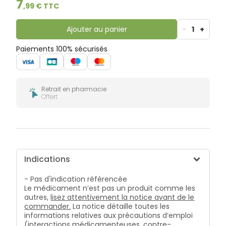
7
bucco-
,
99
€ TTC
dentaire
Ajouter au panier
-
1
+
Paiements 100% sécurisés
Retrait en pharmacie
Offert
Indications
- Pas d'indication référencée
Le médicament n’est pas un produit comme les
autres,
lisez attentivement la notice avant de le
commander.
La notice détaille toutes les
informations relatives aux précautions d’emploi
(interactions médicamenteuses, contre-