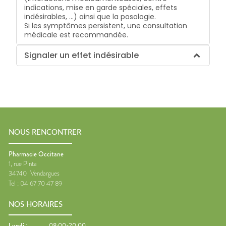
indications, mise en garde spéciales, effets
indésirables, …) ainsi que la posologie.
Si les symptômes persistent, une consultation
médicale est recommandée.
Signaler un effet indésirable
NOUS RENCONTRER
Pharmacie Occitane
1, rue Pinta
34740
Vendargues
Tel :
04 67 70 47 89
NOS HORAIRES
Lundi
:
08:00-20:00