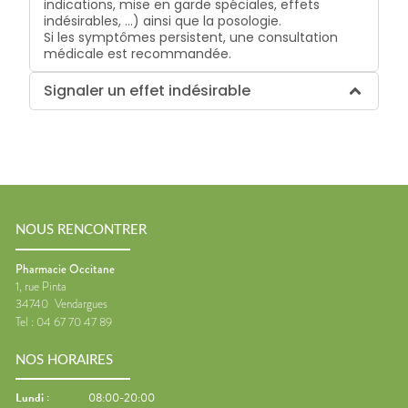
indications, mise en garde spéciales, effets
indésirables, …) ainsi que la posologie.
Si les symptômes persistent, une consultation
médicale est recommandée.
Signaler un effet indésirable
NOUS RENCONTRER
Pharmacie Occitane
1, rue Pinta
34740
Vendargues
Tel :
04 67 70 47 89
NOS HORAIRES
Lundi
:
08:00-20:00