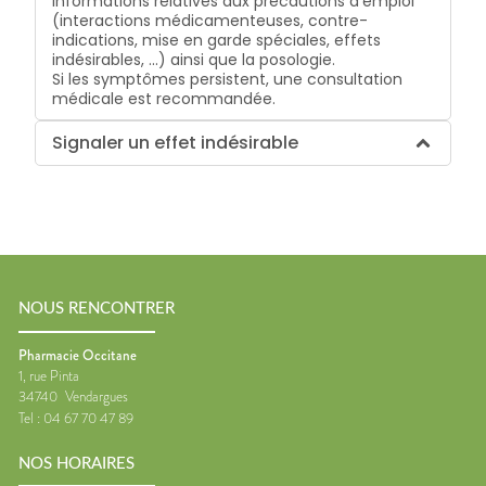
informations relatives aux précautions d’emploi
(interactions médicamenteuses, contre-
indications, mise en garde spéciales, effets
indésirables, …) ainsi que la posologie.
Si les symptômes persistent, une consultation
médicale est recommandée.
Signaler un effet indésirable
NOUS RENCONTRER
Pharmacie Occitane
1, rue Pinta
34740
Vendargues
Tel :
04 67 70 47 89
NOS HORAIRES