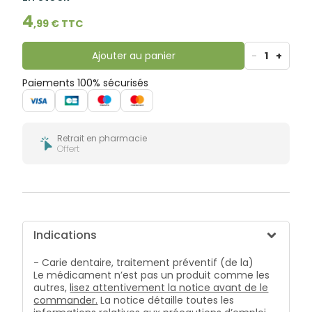
bucco-
dentaire
4
,
99
€ TTC
Ajouter au panier
-
1
+
Paiements 100% sécurisés
Retrait en pharmacie
Offert
Indications
- Carie dentaire, traitement préventif (de la)
Le médicament n’est pas un produit comme les
autres,
lisez attentivement la notice avant de le
commander.
La notice détaille toutes les