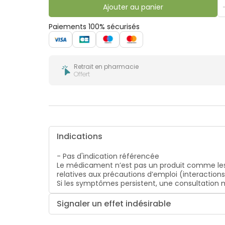
bucco-
Ajouter au panier
dentaire
Paiements 100% sécurisés
Retrait en pharmacie
Offert
Indications
- Pas d'indication référencée
Le médicament n’est pas un produit comme les
relatives aux précautions d’emploi (interaction
Si les symptômes persistent, une consultatio
Signaler un effet indésirable