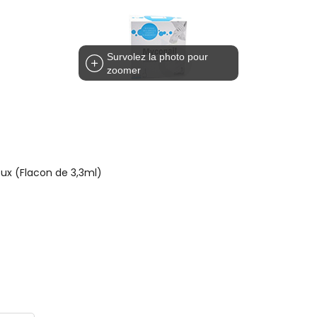
Survolez la photo pour
zoomer
x (Flacon de 3,3ml)