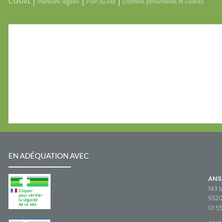
CGUVL
Mentions légales
Plan du site
Données personnelles et cookies
EN ADÉQUATION AVEC
AN
143 b
932
01 5