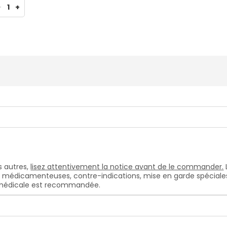
-
1
+
 autres,
lisez attentivement la notice avant de le commander.
s médicamenteuses, contre-indications, mise en garde spéciales, e
n médicale est recommandée.