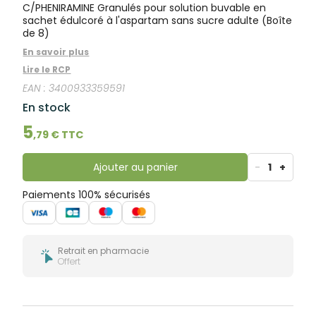
bucco-
C/PHENIRAMINE Granulés pour solution buvable en
dentaire
sachet édulcoré à l'aspartam sans sucre adulte (Boîte
de 8)
En savoir plus
Lire le RCP
EAN :
3400933359591
En stock
5
,
79
€ TTC
Ajouter au panier
-
1
+
Paiements 100% sécurisés
Retrait en pharmacie
Offert