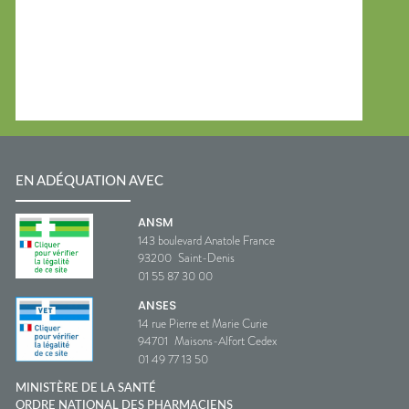
EN ADÉQUATION AVEC
ANSM
143 boulevard Anatole France
93200
Saint-Denis
01 55 87 30 00
ANSES
14 rue Pierre et Marie Curie
94701
Maisons-Alfort Cedex
01 49 77 13 50
MINISTÈRE DE LA SANTÉ
ORDRE NATIONAL DES PHARMACIENS