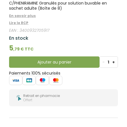
bucco-
C/PHENIRAMINE Granulés pour solution buvable en
dentaire
sachet adulte (Boîte de 8)
En savoir plus
Lire le RCP
EAN :
3400932705917
En stock
5
,
79
€ TTC
Ajouter au panier
-
1
+
Paiements 100% sécurisés
Retrait en pharmacie
Offert