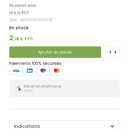
bucco-
En savoir plus
dentaire
Lire le RCP
EAN :
3400935955838
En stock
2
,
18
€ TTC
Ajouter au panier
-
1
+
Paiements 100% sécurisés
Retrait en pharmacie
Offert
Indications