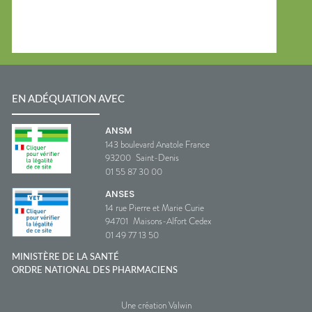
EN ADÉQUATION AVEC
ANSM
143 boulevard Anatole France
93200
Saint-Denis
01 55 87 30 00
ANSES
14 rue Pierre et Marie Curie
94701
Maisons-Alfort Cedex
01 49 77 13 50
MINISTÈRE DE LA SANTÉ
ORDRE NATIONAL DES PHARMACIENS
Une création Valwin