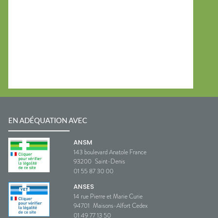
EN ADÉQUATION AVEC
ANSM
143 boulevard Anatole France
93200
Saint-Denis
01 55 87 30 00
ANSES
14 rue Pierre et Marie Curie
94701
Maisons-Alfort Cedex
01 49 77 13 50