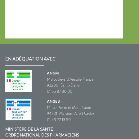
EN ADÉQUATION AVEC
ANSM
143 boulevard Anatole France
93200
Saint-Denis
01 55 87 30 00
ANSES
14 rue Pierre et Marie Curie
94701
Maisons-Alfort Cedex
01 49 77 13 50
MINISTÈRE DE LA SANTÉ
ORDRE NATIONAL DES PHARMACIENS