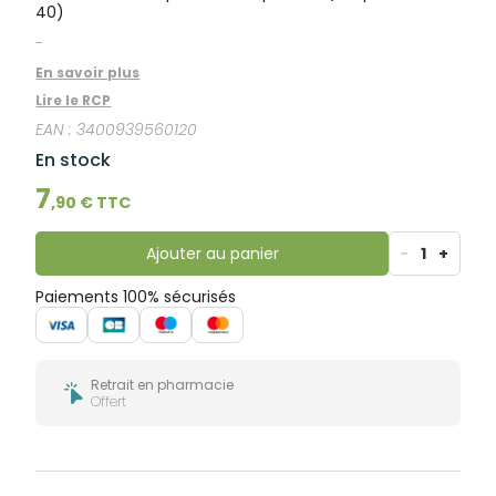
bucco-
40)
dentaire
-
En savoir plus
Lire le RCP
EAN :
3400939560120
En stock
7
,
90
€ TTC
Ajouter au panier
-
1
+
Paiements 100% sécurisés
Retrait en pharmacie
Offert