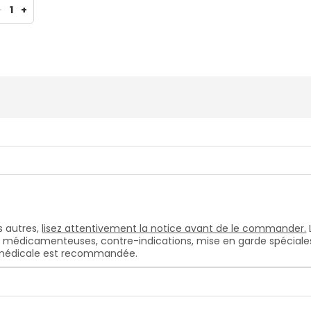
-
1
+
 autres,
lisez attentivement la notice avant de le commander.
s médicamenteuses, contre-indications, mise en garde spéciales, e
n médicale est recommandée.