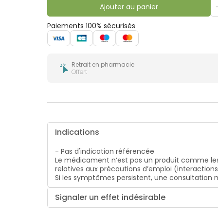
bucco-
Ajouter au panier
dentaire
Paiements 100% sécurisés
Retrait en pharmacie
Offert
Indications
- Pas d'indication référencée
Le médicament n’est pas un produit comme les
relatives aux précautions d’emploi (interaction
Si les symptômes persistent, une consultatio
Signaler un effet indésirable