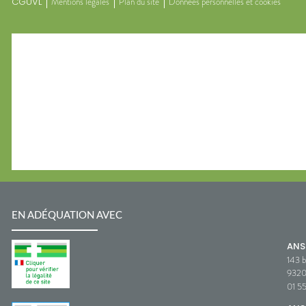
CGUVL
Mentions légales
Plan du site
Données personnelles et cookies
EN ADÉQUATION AVEC
AN
143 b
932
01 5