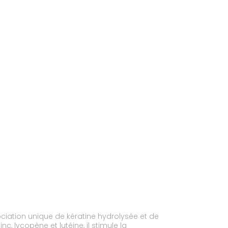
ciation unique de kératine hydrolysée et de
c, lycopène et lutéine, il stimule la