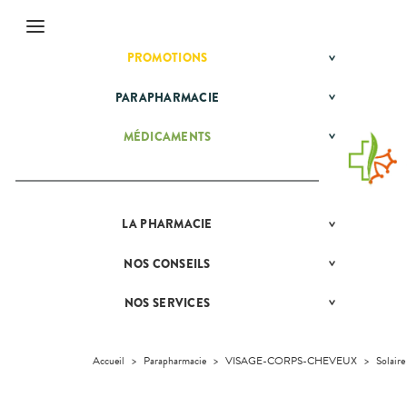
Menu
PROMOTIONS
BÉBÉ-
Etendre
MAMAN
HYGIÈNE-
PARAPHARMACIE
BÉBÉ-
Etendre
Etendre
INTIMITÉ
MAMAN
MATÉRIEL ET
HOMÉOPATHIE
Bébé-
MÉDICAMENTS
ALLERGIES
Etendre
Etendre
ACCESSOIRES
Maman
HYGIÈNE-
Rhinites
AUTRES
Etendre
Etendre
PHYTO-
INTIMITÉ
AROMA-
DERMATOLOGIE
Vertiges
Etendre
MATÉRIEL ET
Hygiène
BIO
Etendre
DIGESTION
Acné
ACCESSOIRES
- Bien-
Etendre
SANTÉ-
- TRANSIT
être
LA
PHARMACIE
NOS
Etendre
Boutons de
Auto-tests
MINCEUR-
NUTRITION
SERVICES
Etendre
DOULEURS
Brûlures
fièvre
Intimité
SPORT
Etendre
Contention et
VISAGE-
d’estomac
- FIÈVRE
-
NOS
NOS
CONSEILS
NOS
Etendre
Brûlures, coups
Immobilisation
Minceur
PHYTO-
CORPS-
Sexualité
GAMMES
Etendre
CONSEILS
Constipation
Aspirine
de soleil
FORME
AROMA-
CHEVEUX
Etendre
SANTÉ
Instruments
Sport
-
Soins
BIO
NOTRE
NOS SERVICES
PRISE
Cuir chevelu
Ibuprofène
Diarrhées
Etendre
et
VITALITÉ
dentaires
ÉQUIPE
COMPRENEZ
DE
Equipements
SANTÉ-
Bio
Etendre
VOS
RENDEZ-
Paracétamol
Irritations -
Digestion
HOMÉOPATHIE
Seniors
NUTRITION
NOS
MALADIES
VOUS
démangeaisons
Maintien à
Phyto-
SPÉCIALITÉS
Nausées -
Sommeil -
HYGIÈNE-
VÉTÉRINAIRE
Boissons et
domicile
Aroma
Accueil
>
Parapharmacie
>
VISAGE-CORPS-CHEVEUX
>
Solaire
Etendre
Etendre
L'ACTUALITÉ
MESSAGERIE
vomissements
Mycoses
INTIMITÉ
stress
Aliments
INFORMATIONS
SANTÉ
SÉCURISÉE
Orthopédie
Vétérinaire
VISAGE-
UTILES
Etendre
Spasmes
Piqûres
Vitamines
INTIMITÉ
Soins
Compléments
CORPS-
Etendre
VIDÉOS DE
SCAN