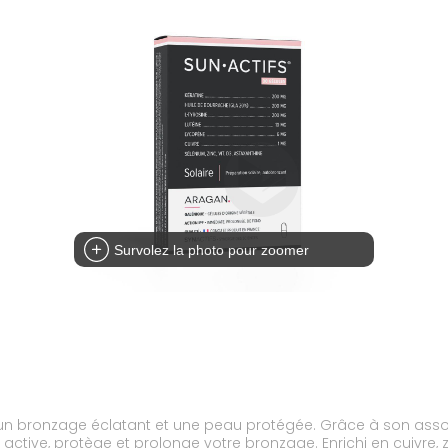
Survolez la photo pour zoomer
 un bronzage éclatant et une peau protégée. Grâce à son asso
ctive, protège et prolonge votre bronzage. Enrichi en cuivre, zin