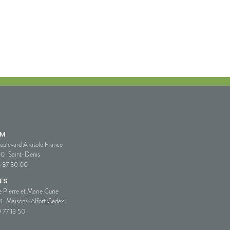
SM
oulevard Anatole France
00
Saint-Denis
5 87 30 00
ES
e Pierre et Marie Curie
1
Maisons-Alfort Cedex
 77 13 50