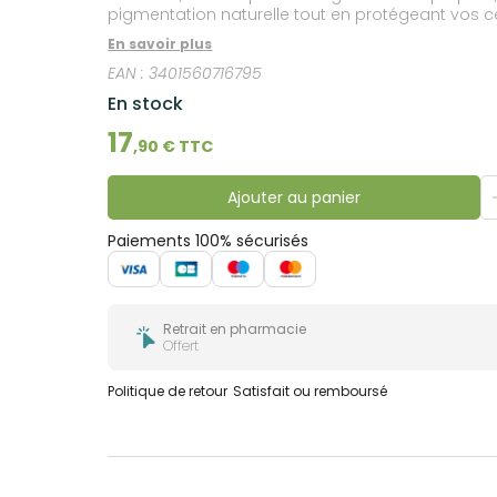
bucco-
pigmentation naturelle tout en protégeant vos cell
dentaire
hydrate intensément, évitant le dessèchement c
En savoir plus
EAN :
3401560716795
En stock
17
,
90
€ TTC
Ajouter au panier
Paiements 100% sécurisés
Retrait en pharmacie
Offert
Politique de retour
Satisfait ou remboursé