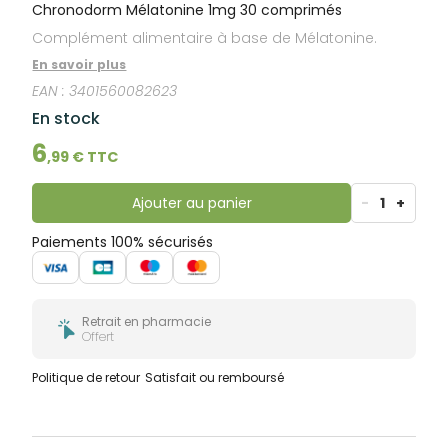
bucco-
Chronodorm Mélatonine 1mg 30 comprimés
dentaire
Complément alimentaire à base de Mélatonine.
En savoir plus
EAN :
3401560082623
En stock
6
,
99
€ TTC
Ajouter au panier
-
1
+
Paiements 100% sécurisés
Retrait en pharmacie
Offert
Politique de retour
Satisfait ou remboursé