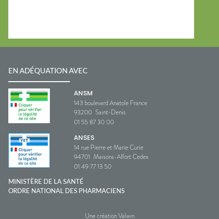
EN ADÉQUATION AVEC
ANSM
143 boulevard Anatole France
93200
Saint-Denis
01 55 87 30 00
ANSES
14 rue Pierre et Marie Curie
94701
Maisons-Alfort Cedex
01 49 77 13 50
MINISTÈRE DE LA SANTÉ
ORDRE NATIONAL DES PHARMACIENS
Une création Valwin