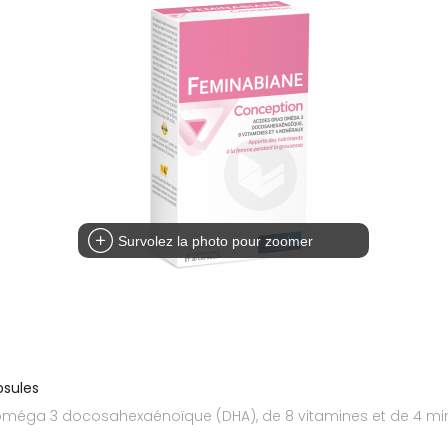
Survolez la photo pour zoomer
psules
méga 3 docosahexaénoïque (DHA), de 8 vitamines et de 4 mi