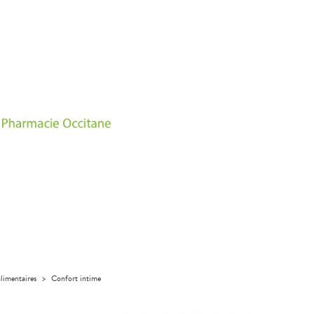
limentaires
>
Confort intime