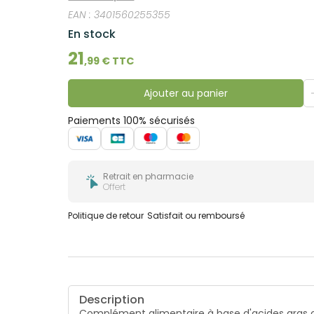
bucco-
EAN :
3401560255355
dentaire
En stock
21
,
99
€ TTC
Ajouter au panier
Paiements 100% sécurisés
Retrait en pharmacie
Offert
Politique de retour
Satisfait ou remboursé
Description
Complément alimentaire à base d'acides gras 