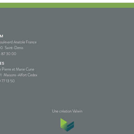
SM
oulevard Anatole France
00
Saint-Denis
5 87 30 00
ES
e Pierre et Marie Curie
1
Maisons-Alfort Cedex
 77 13 50
Une création Valwin