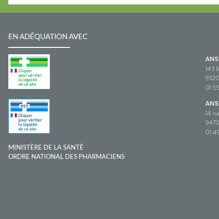
EN ADÉQUATION AVEC
AN
143 b
932
01 5
ANS
14 ru
9470
01 49
MINISTÈRE DE LA SANTÉ
ORDRE NATIONAL DES PHARMACIENS