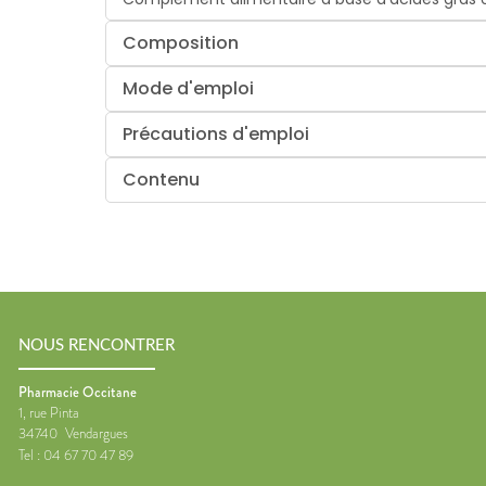
Composition
Mode d'emploi
Précautions d'emploi
Contenu
NOUS RENCONTRER
Pharmacie Occitane
1, rue Pinta
34740
Vendargues
Tel :
04 67 70 47 89