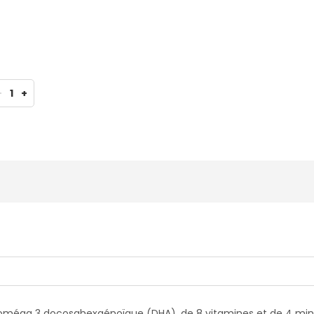
-
1
+
oméga 3 docosahexaénoïque (DHA), de 8 vitamines et de 4 min