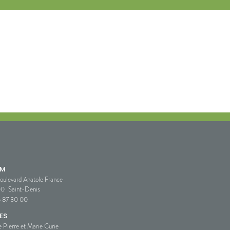
SM
oulevard Anatole France
00
Saint-Denis
5 87 30 00
ES
e Pierre et Marie Curie