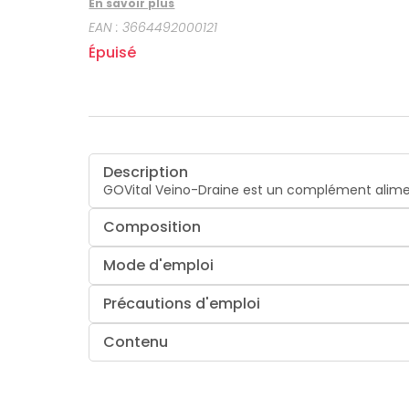
En savoir plus
bucco-
dentaire
EAN :
3664492000121
Épuisé
Description
GOVital Veino-Draine est un complément alimen
Composition
Mode d'emploi
Précautions d'emploi
Contenu