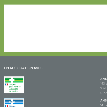
EN ADÉQUATION AVEC
AN
143 b
932
01 5
ANS
14 ru