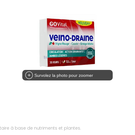
Survolez la photo pour zoomer
aire à base de nutriments et plantes.