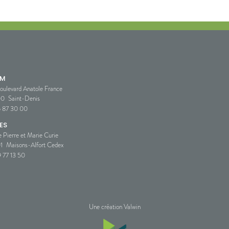
SM
oulevard Anatole France
00
Saint-Denis
5 87 30 00
ES
e Pierre et Marie Curie
1
Maisons-Alfort Cedex
 77 13 50
Une création Valwin