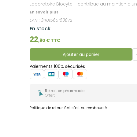
bucco-
Laboratoire Biocyte. Il contribue au maintien d'
dentaire
souhaitant amorcer une perte de poids. Ce comp
En savoir plus
lipides dans le sang.
EAN :
3401560163872
En stock
22
,
90
€ TTC
Ajouter au panier
Paiements 100% sécurisés
Retrait en pharmacie
Offert
Politique de retour
Satisfait ou remboursé