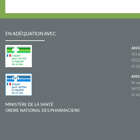
EN ADÉQUATION AVEC
AN
143 b
932
01 5
ANS
14 ru
9470
01 49
MINISTÈRE DE LA SANTÉ
ORDRE NATIONAL DES PHARMACIENS