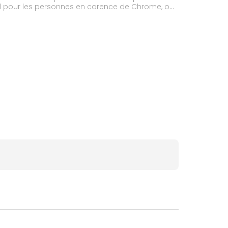
déal pour les personnes en carence de Chrome, ou
souhaitent réguler leur taux de sucres et de