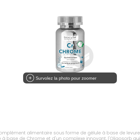
Survolez la photo pour zoomer
mplément alimentaire sous forme de gélule à base de levure de
 base de Chrome et d'un complexe innovant, l'Oligosorb qui e