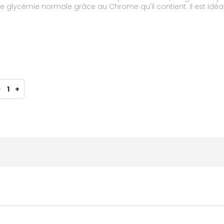
une glycémie normale grâce au Chrome qu'il contient. Il est i
lément peut également être consommé par les personnes qui 
-
1
+