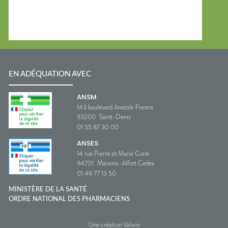
EN ADÉQUATION AVEC
ANSM
143 boulevard Anatole France
93200
Saint-Denis
01 55 87 30 00
ANSES
14 rue Pierre et Marie Curie
94701
Maisons-Alfort Cedex
01 49 77 13 50
MINISTÈRE DE LA SANTÉ
ORDRE NATIONAL DES PHARMACIENS
Une création Valwin