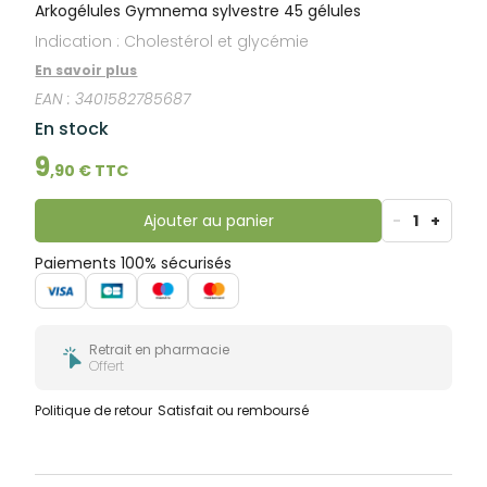
bucco-
Arkogélules Gymnema sylvestre 45 gélules
dentaire
Indication : Cholestérol et glycémie
En savoir plus
EAN :
3401582785687
En stock
9
,
90
€ TTC
Ajouter au panier
-
1
+
Paiements 100% sécurisés
Retrait en pharmacie
Offert
Politique de retour
Satisfait ou remboursé