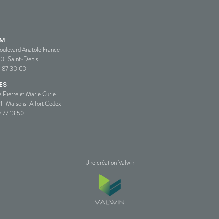
SM
oulevard Anatole France
00
Saint-Denis
5 87 30 00
ES
e Pierre et Marie Curie
1
Maisons-Alfort Cedex
 77 13 50
Une création Valwin