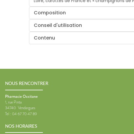
Loire, carottes de France et « champignons de P
Composition
Conseil d'utilisation
Contenu
NOUS RENCONTRER
Pharmacie Occitane
1, rue Pinta
34740
Vendargues
Tel :
04 67 70 47 89
NOS HORAIRES