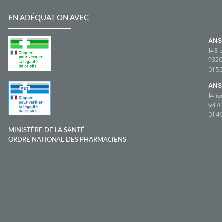
EN ADÉQUATION AVEC
AN
143 b
932
01 5
ANS
14 ru
9470
01 49
MINISTÈRE DE LA SANTÉ
ORDRE NATIONAL DES PHARMACIENS