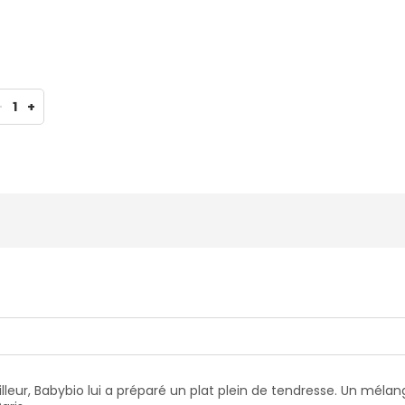
-
1
+
lleur, Babybio lui a préparé un plat plein de tendresse. Un mél