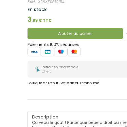
EAN :
3288131510514
bucco-
dentaire
En stock
3
,
99
€ TTC
Ajouter au panier
Paiements 100% sécurisés
Retrait en pharmacie
Offert
Politique de retour
Satisfait ou remboursé
Description
Ça veau le goût ! Parce que bébé a droit au mei