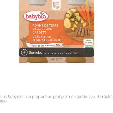
Survolez la photo pour zoomer
lleur, Babybio lui a préparé un plat plein de tendresse. Un m
ris »