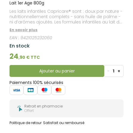
bucco-
Lait 1er Age 800g
dentaire
Les laits infantiles Capricare® sont : doux par nature -
nutritionnellement complets - sans huile de palme -
ni d’arômes ajoutés. Les formules infantiles au lait de
chèvre ne constituent cependant pas une
En savoir plus
nouveauté à l’échelle internationale, puisque depuis
EAN :
9421025232060
près de 30 ans, Capricare® est fabriqué par le leader
mondial du développement et de la fabrication de
En stock
préparations infantiles au lait de chèvre.
24
,
90
€ TTC
Ajouter au panier
-
1
+
Paiements 100% sécurisés
Retrait en pharmacie
Offert
Politique de retour
Satisfait ou remboursé