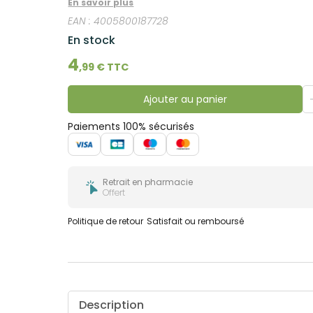
En savoir plus
bucco-
dentaire
EAN :
4005800187728
En stock
4
,
99
€ TTC
Ajouter au panier
Paiements 100% sécurisés
Retrait en pharmacie
Offert
Politique de retour
Satisfait ou remboursé
Description