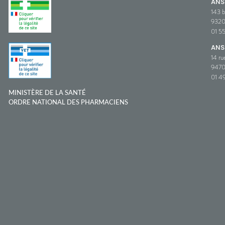
AN
143 b
932
01 5
ANS
14 ru
9470
01 49
MINISTÈRE DE LA SANTÉ
ORDRE NATIONAL DES PHARMACIENS