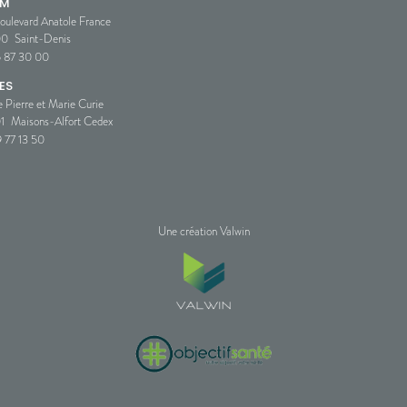
SM
oulevard Anatole France
00
Saint-Denis
5 87 30 00
ES
e Pierre et Marie Curie
1
Maisons-Alfort Cedex
 77 13 50
Une création Valwin