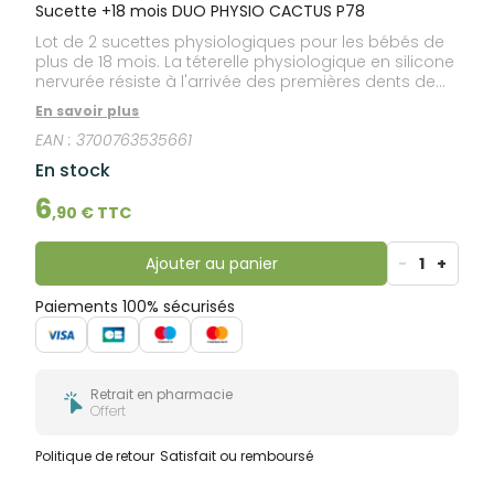
bucco-
Sucette +18 mois DUO PHYSIO CACTUS P78
dentaire
Lot de 2 sucettes physiologiques pour les bébés de
plus de 18 mois. La téterelle physiologique en silicone
nervurée résiste à l'arrivée des premières dents de
bébé, et favorise un bon développement du palais.
En savoir plus
Conçue avec des experts, la sucette Dodie est munie
EAN :
3700763535661
d'un bouclier léger et aéré pour diminuer les risques
d'irritations.
En stock
6
,
90
€ TTC
Ajouter au panier
-
1
+
Paiements 100% sécurisés
Retrait en pharmacie
Offert
Politique de retour
Satisfait ou remboursé