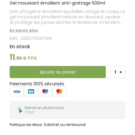
bucco-
Gel moussant émollient anti-grattage 500ml
dentaire
Soin d’hygiène émollient quotidien visage et corps, Le
gel moussant émollient nettoie en douceur, apaise
et protège les peaux sèches à tendance à l'eczéma
atopique (visage et corps). Composé avec les
En savoir plus
mêmes actifs sécuritaires que les soins émollients
EAN :
3282770143744
EXOMEGA CONTROL, il peut également s'utiliser dès la
naissance. Ce gel émollient nutritif est riche huile
En stock
d'onagre (riche en Omega 6) pour nourrir et apaiser
les irritations. Sa formule douce sans savon et sans
11
,
90
€ TTC
parfum est BIODEGRADABLE*. Elle mousse facilement
et laisse la peau immédiatement propre, apaisée,
réconfortée et protégée. * Selon la norme OCDE 301B
Ajouter au panier
-
1
+
Paiements 100% sécurisés
Retrait en pharmacie
Offert
Politique de retour
Satisfait ou remboursé